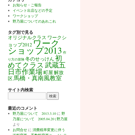
お知らせ・ご報告
イベント出店などの予定
ワークショップ
野乃屋についてのあれこれ
タグ別で見る
オリジナルクラス
ワークシ
ワーク
ョップ2012
ショップ2013
作
初
冬のせっけん
り方の冒険
めてクラス
武蔵五
日市作業場
町屋
解放
馬橋・真南風教室
区
サイト内検索
最近のコメント
野乃屋について 2013.3.10
に
野
乃屋について 2005.04.20 | 野乃屋
より
お問合せ
に
消費税率変更に伴う