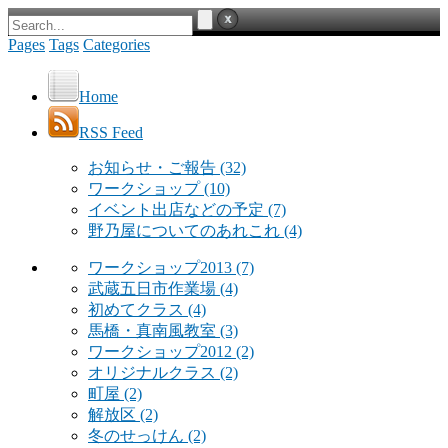
Pages
Tags
Categories
Home
RSS Feed
お知らせ・ご報告
(32)
ワークショップ
(10)
イベント出店などの予定
(7)
野乃屋についてのあれこれ
(4)
ワークショップ2013
(7)
武蔵五日市作業場
(4)
初めてクラス
(4)
馬橋・真南風教室
(3)
ワークショップ2012
(2)
オリジナルクラス
(2)
町屋
(2)
解放区
(2)
冬のせっけん
(2)