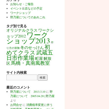
お知らせ・ご報告
イベント出店などの予定
ワークショップ
野乃屋についてのあれこれ
タグ別で見る
オリジナルクラス
ワークシ
ワーク
ョップ2012
ショップ2013
作
初
冬のせっけん
り方の冒険
めてクラス
武蔵五
日市作業場
町屋
解放
馬橋・真南風教室
区
サイト内検索
最近のコメント
野乃屋について 2013.3.10
に
野
乃屋について 2005.04.20 | 野乃屋
より
お問合せ
に
消費税率変更に伴う