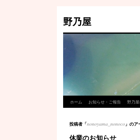
野乃屋
ホーム
お知らせ・ご報告
野乃屋
nonoyama_nonoco
投稿者「
」のア
休業のお知らせ