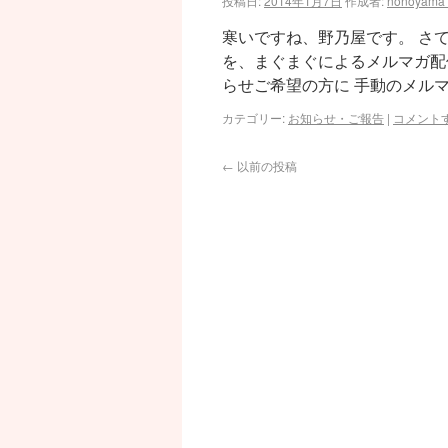
投稿日:
2014年1月7日
作成者:
nonoyama
寒いですね、野乃屋です。 さ
を、まぐまぐによるメルマガ配
らせご希望の方に 手動のメルマ
カテゴリー:
お知らせ・ご報告
|
コメント
←
以前の投稿