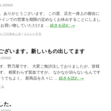
a_nonoco
、ありがとうございます。 この度、店主一身上の都合に
オンラインでの営業を期限の定めなくお休みすることにしまし
りお買い物していただけま …
続きを読む
→
ついてのあれこれ
|
コメントする
ございます。新しいもの出してます
_nonoco
す、野乃屋です。 大変ご無沙汰しておりましたが、皆様
す。 相変わらず貧血ですが。 なかなか治らないもんです
うでもよく。 新商品を久々に …
続きを読む
→
する
した。
_nonoco