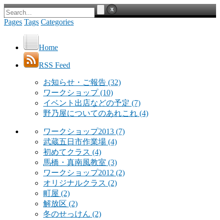
Pages
Tags
Categories
Home
RSS Feed
お知らせ・ご報告
(32)
ワークショップ
(10)
イベント出店などの予定
(7)
野乃屋についてのあれこれ
(4)
ワークショップ2013
(7)
武蔵五日市作業場
(4)
初めてクラス
(4)
馬橋・真南風教室
(3)
ワークショップ2012
(2)
オリジナルクラス
(2)
町屋
(2)
解放区
(2)
冬のせっけん
(2)