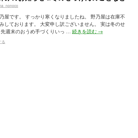
ma_nonoco
乃屋です。 すっかり寒くなりましたね。 野乃屋は在庫不
みしております。 大変申し訳ございません。 実は冬のせ
 先週末のおうめ手づくりいっ …
続きを読む
→
する