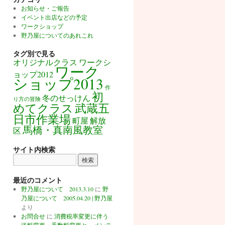
お知らせ・ご報告
イベント出店などの予定
ワークショップ
野乃屋についてのあれこれ
タグ別で見る
オリジナルクラス
ワークシ
ワーク
ョップ2012
ショップ2013
作
初
冬のせっけん
り方の冒険
めてクラス
武蔵五
日市作業場
町屋
解放
馬橋・真南風教室
区
サイト内検索
最近のコメント
野乃屋について 2013.3.10
に
野
乃屋について 2005.04.20 | 野乃屋
より
お問合せ
に
消費税率変更に伴う