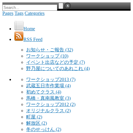
Pages
Tags
Categories
Home
RSS Feed
お知らせ・ご報告
(32)
ワークショップ
(10)
イベント出店などの予定
(7)
野乃屋についてのあれこれ
(4)
ワークショップ2013
(7)
武蔵五日市作業場
(4)
初めてクラス
(4)
馬橋・真南風教室
(3)
ワークショップ2012
(2)
オリジナルクラス
(2)
町屋
(2)
解放区
(2)
冬のせっけん
(2)